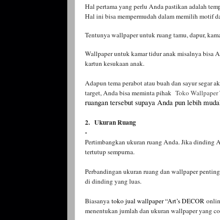
Hal pertama yang perlu Anda pastikan adalah tem
Hal ini bisa mempermudah dalam memilih motif da
Tentunya wallpaper untuk ruang tamu, dapur, kama
Wallpaper untuk kamar tidur anak misalnya bisa 
kartun kesukaan anak.
Adapun tema perabot atau buah dan sayur segar a
target, Anda bisa meminta pihak
Toko Wallpaper
ruangan tersebut supaya Anda pun lebih muda
2.
Ukuran Ruang
-
Pertimbangkan ukuran ruang Anda. Jika dinding An
tertutup sempurna.
Perbandingan ukuran ruang dan wallpaper penting 
di dinding yang luas.
Biasanya
toko
jual
wallpaper
“Art’s DECOR
onli
menentukan jumlah dan ukuran wallpaper yang co