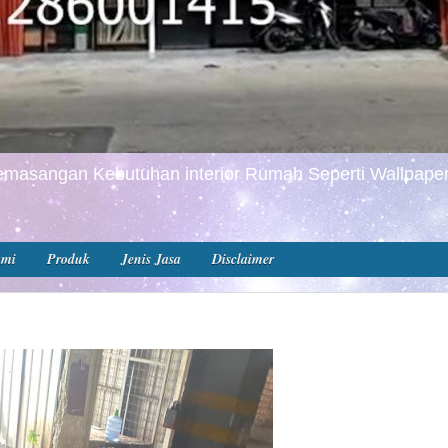
masangan Kebutuhan interior Rumah Seperti Wallpaper
ami
Produk
Jenis Jasa
Disclaimer