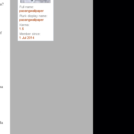
a
?
f
n
sa
da