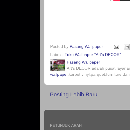
Posted by
Pasang Wallpaper
Labels:
Toko Wallpaper "Art's DECOR"
Pasang Wallpaper
Art's DECOR adalah pusat layanan
wallpaper
,karpet,vinyl,parquet,furniture dan
Posting Lebih Baru
PETUNJUK ARAH