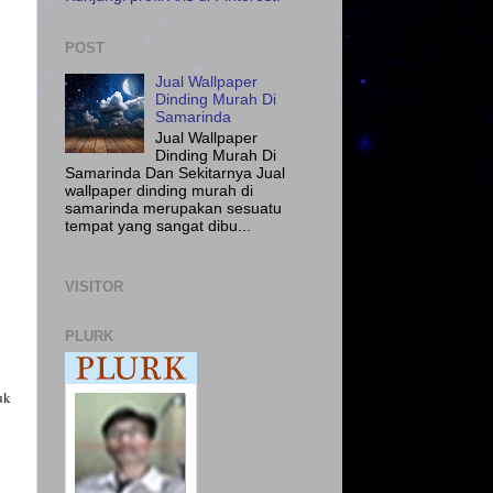
POST
Jual Wallpaper
Dinding Murah Di
Samarinda
Jual Wallpaper
Dinding Murah Di
Samarinda Dan Sekitarnya Jual
wallpaper dinding murah di
samarinda merupakan sesuatu
tempat yang sangat dibu...
VISITOR
PLURK
uk