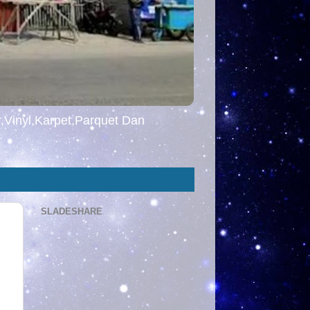
,Vinyl,Karpet,Parquet Dan
SLADESHARE