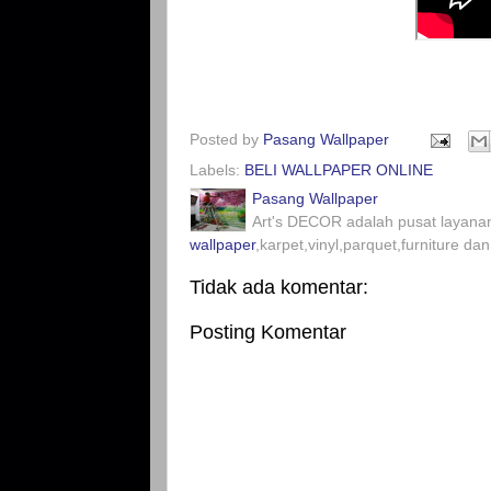
Posted by
Pasang Wallpaper
Labels:
BELI WALLPAPER ONLINE
Pasang Wallpaper
Art's DECOR adalah pusat layanan
wallpaper
,karpet,vinyl,parquet,furniture dan
Tidak ada komentar:
Posting Komentar