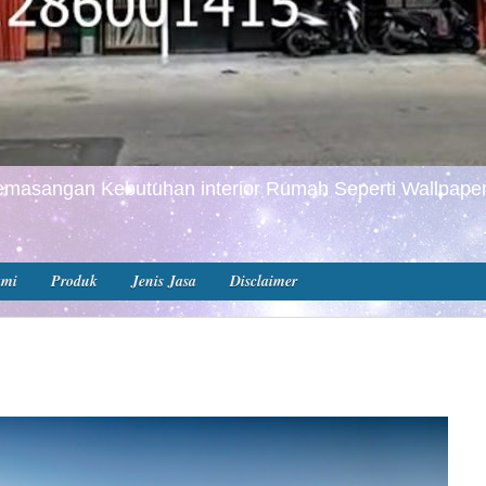
masangan Kebutuhan interior Rumah Seperti Wallpaper
ami
Produk
Jenis Jasa
Disclaimer