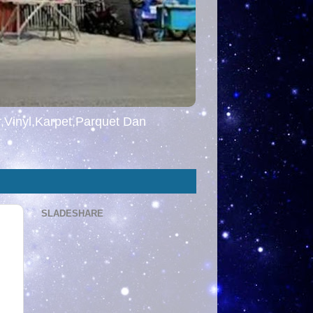
,Vinyl,Karpet,Parquet Dan
SLADESHARE