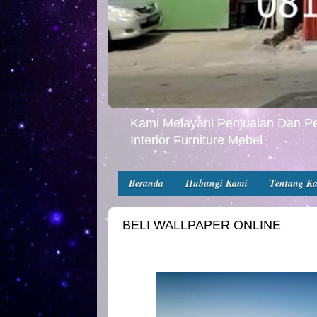
Kami Melayani Penjualan Dan Pe
Interior Furniture Mebel
Beranda
Hubungi Kami
Tentang K
BELI WALLPAPER ONLINE