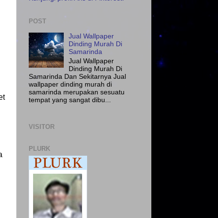
POST
Jual Wallpaper
Dinding Murah Di
Samarinda
Jual Wallpaper
Dinding Murah Di
Samarinda Dan Sekitarnya Jual
wallpaper dinding murah di
samarinda merupakan sesuatu
et
tempat yang sangat dibu...
VISITOR
PLURK
a