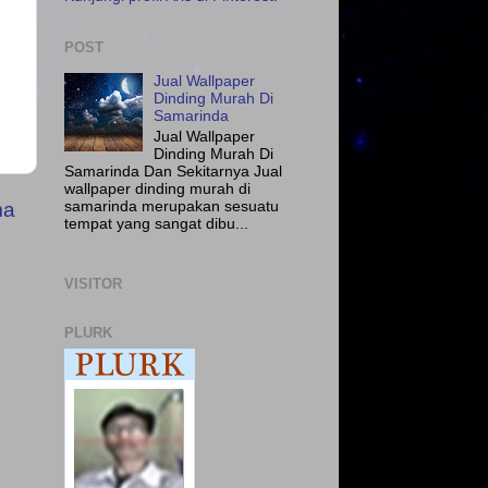
POST
Jual Wallpaper
Dinding Murah Di
Samarinda
Jual Wallpaper
Dinding Murah Di
Samarinda Dan Sekitarnya Jual
wallpaper dinding murah di
ma
samarinda merupakan sesuatu
tempat yang sangat dibu...
VISITOR
PLURK