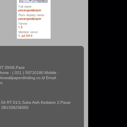
RT.39/06,Pasir
one : ( 021 ) 59710180 Mobile :
kowallpaperdinding.co.id Email :
om
.54 RT.01/1,Suka Asih,Kedaton 2,Pasar
 : 081338236055