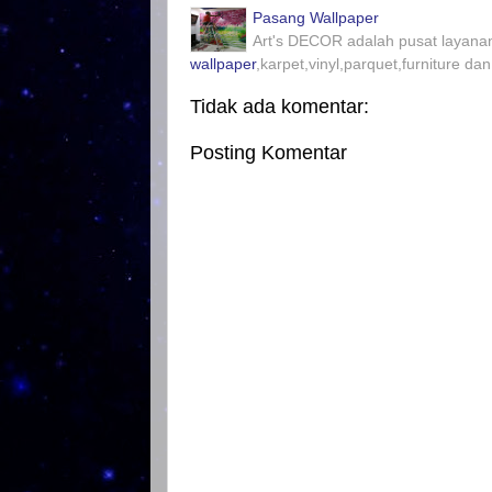
Pasang Wallpaper
Art's DECOR adalah pusat layanan
wallpaper
,karpet,vinyl,parquet,furniture dan
Tidak ada komentar:
Posting Komentar