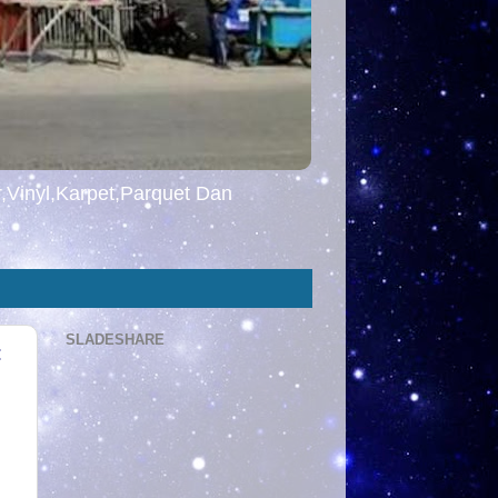
,Vinyl,Karpet,Parquet Dan
SLADESHARE
: